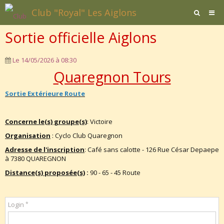
Club "Royal" Les Aiglons
Sortie officielle Aiglons
Page d'accueil
Agenda
Le 14/05/2026
à 08:30
Quaregnon Tours
Contact / Formulaires
Sortie Extérieure Route
Affiliation
Documents
Concerne le(s) groupe(s)
: Victoire
Organisation
: Cyclo Club Quaregnon
Adresse de l'inscription
: Café sans calotte - 126 Rue César Depaepe
à 7380 QUAREGNON
Distance(s) proposée(s)
:
90 - 65 - 45 Route
Login