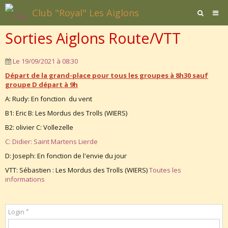
Club "Royal" Les Aiglons
Sorties Aiglons Route/VTT
Page d'accueil
Agenda
Le 19/09/2021
à 08:30
Départ de la grand-place pour tous les groupes à 8h30 sauf
Contact / Formulaires
groupe D départ à 9h
Affiliation
A: Rudy: En fonction du vent
B1: Eric B: Les Mordus des Trolls (WIERS)
Documents
B2: olivier C: Vollezelle
C: Didier: Saint Martens Lierde
D: Joseph: En fonction de l'envie du jour
VTT: Sébastien : Les Mordus des Trolls (WIERS)
Toutes les
informations
Login