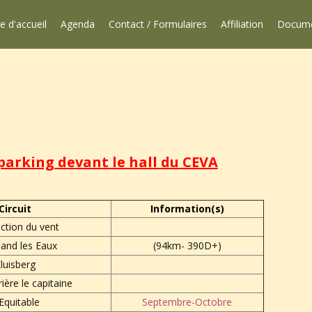
e d'accueil
Agenda
Contact / Formulaires
Affiliation
Docum
parking devant le hall du CEVA
Circuit
Information(s)
ction du vent
and les Eaux
(94km- 390D+)
luisberg
ière le capitaine
Equitable
Septembre-Octobre