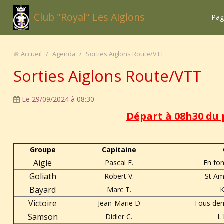
Club "Royal" Les Aiglons
Pag
Accueil
/
Agenda
/
Sorties Aiglons Route/VTT
Sorties Aiglons Route/VTT
Le 29/09/2024
à 08:30
Départ à 08h30 du 
Groupe
Capitaine
Aigle
Pascal F.
En fon
Goliath
Robert V.
St Am
Bayard
Marc T.
K
Victoire
Jean-Marie D
Tous derr
Samson
Didier C.
L'