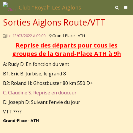
Club "Royal" Les Aiglons
Sorties Aiglons Route/VTT
Page d'accueil
Agenda
Le 13/03/2022
à 09:00
Grand-Place - ATH
Reprise des départs pour tous les
Contact / Formulaires
groupes de la Grand-Place ATH à 9h
Affiliation
A: Rudy D: En fonction du vent
Documents
B1: Eric B: Jurbise, le grand 8
B2: Roland H: Ghostbuster 80 km 550 D+
C: Claudine S: Reprise en douceur
D: Joseph D: Suivant l'envie du jour
VTT:????
Grand-Place - ATH