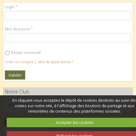
Login
Mot de passe
Rester connecté
Créer un compte
|
Mot de passe perdu ?
Notre Club
En cliquant vous acceptez le dépôt de cookies destinés au suivi de
Notre "Vélosophie"
visites sur notre site, à l'affichage des boutons de partage et aux
remontées de contenus des plateformes sociales.
Organisation 2026
Accepter les cookies
Calendrier club 2026
Refuser les cookies