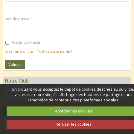
Mot de passe
Rester connecté
Créer un compte
|
Mot de passe perdu ?
Notre Club
En cliquant vous acceptez le dépôt de cookies destinés au suivi de
Notre "Vélosophie"
visites sur notre site, à l'affichage des boutons de partage et aux
remontées de contenus des plateformes sociales.
Organisation 2026
Accepter les cookies
Calendrier club 2026
Refuser les cookies