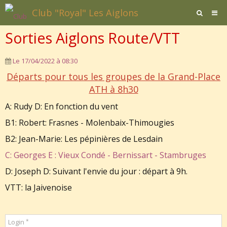
Club "Royal" Les Aiglons
Sorties Aiglons Route/VTT
Page d'accueil
Agenda
Le 17/04/2022
à 08:30
Départs pour tous les groupes de la Grand-Place
Contact / Formulaires
ATH à 8h30
Affiliation
A: Rudy D: En fonction du vent
Documents
B1: Robert: Frasnes - Molenbaix-Thimougies
B2: Jean-Marie: Les pépinières de Lesdain
C: Georges E : Vieux Condé - Bernissart - Stambruges
D: Joseph D: Suivant l'envie du jour : départ à 9h.
VTT: la Jaivenoise
Login