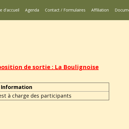
e d'accueil
Agenda
Contact / Formulaires
Affiliation
Docum
osition de sortie : La Boulignoise
Information
est à charge des participants