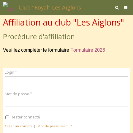
Club "Royal" Les Aiglons
Affiliation au club "Les Aiglons"
Page d'accueil
Agenda
Procédure d'affiliation
Contact / Formulaires
Veuillez compléter le formulaire
Formulaire 2026
Affiliation
Documents
Login
Mot de passe
Rester connecté
Créer un compte
|
Mot de passe perdu ?