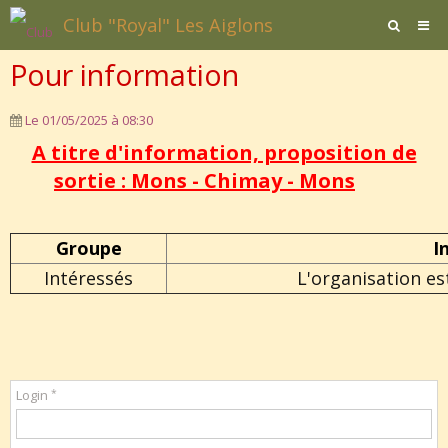
Club "Royal" Les Aiglons
Pour information
Page d'accueil
Agenda
Le 01/05/2025
à 08:30
A titre d'information, proposition de
Contact / Formulaires
sortie : Mons - Chimay - Mons
Affiliation
Documents
Groupe
I
Intéressés
L'organisation es
Login