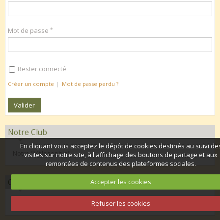
Mot de passe
Rester connecté
Créer un compte
|
Mot de passe perdu ?
Notre Club
En cliquant vous acceptez le dépôt de cookies destinés au suivi de
Notre "Vélosophie"
visites sur notre site, à l'affichage des boutons de partage et aux
remontées de contenus des plateformes sociales.
Organisation 2026
Accepter les cookies
Calendrier club 2026
Refuser les cookies