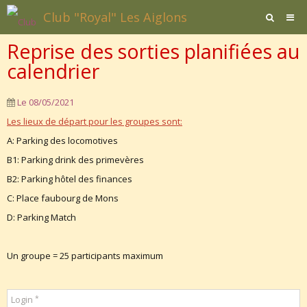
Club "Royal" Les Aiglons
Reprise des sorties planifiées au
Page d'accueil
calendrier
Agenda
Le 08/05/2021
Contact / Formulaires
Les lieux de départ pour les groupes sont:
Affiliation
A: Parking des locomotives
Documents
B1: Parking drink des primevères
B2: Parking hôtel des finances
C: Place faubourg de Mons
D: Parking Match
Un groupe = 25 participants maximum
Login