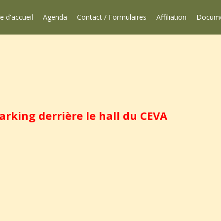
e d'accueil
Agenda
Contact / Formulaires
Affiliation
Docum
arking derrière le hall du CEVA