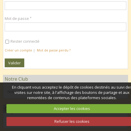
Mot de passe
Rester connecté
Créer un compte
|
Mot de passe perdu ?
Notre Club
En cliquant vous acceptez le dépôt de cookies destinés au suivi de
Notre "Vélosophie"
visites sur notre site, à l'affichage des boutons de partage et aux
remontées de contenus des plateformes sociales.
Organisation 2026
Accepter les cookies
Calendrier club 2026
Refuser les cookies