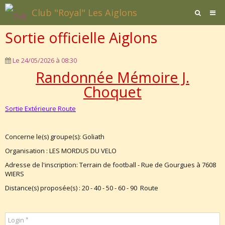
Club "Royal" Les Aiglons
Sortie officielle Aiglons
Page d'accueil
Agenda
Le 24/05/2026
à 08:30
Randonnée Mémoire J.
Contact / Formulaires
Choquet
Affiliation
Sortie Extérieure Route
Documents
Concerne le(s) groupe(s): Goliath
Organisation : LES MORDUS DU VELO
Adresse de l'inscription: Terrain de football - Rue de Gourgues à 7608
WIERS
Distance(s) proposée(s) : 20 - 40 - 50 - 60 - 90 Route
Login