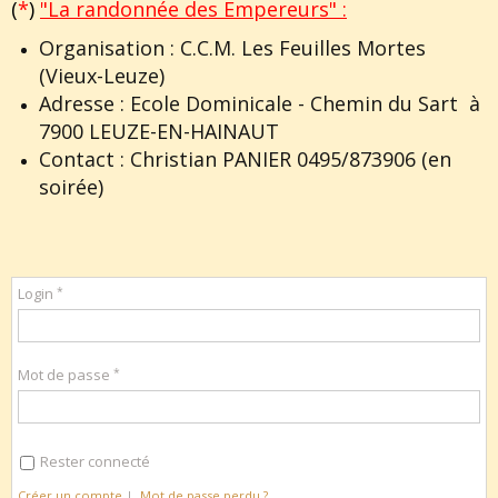
(
*
)
"La randonnée des Empereurs" :
Organisation : C.C.M. Les Feuilles Mortes
(Vieux-Leuze)
Adresse : Ecole Dominicale - Chemin du Sart à
7900 LEUZE-EN-HAINAUT
Contact : Christian PANIER 0495/873906 (en
soirée)
Login
Mot de passe
Rester connecté
Créer un compte
|
Mot de passe perdu ?