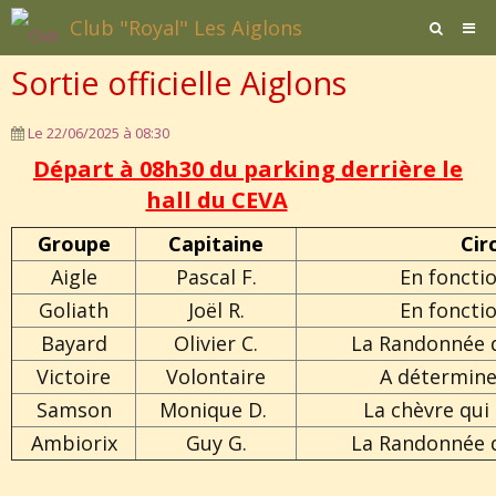
Club "Royal" Les Aiglons
Sortie officielle Aiglons
Page d'accueil
Agenda
Le 22/06/2025
à 08:30
Départ à 08h30 du parking derrière le
Contact / Formulaires
hall du CEVA
Affiliation
Groupe
Capitaine
Cir
Documents
Aigle
Pascal F.
En foncti
Goliath
Joël R.
En foncti
Bayard
Olivier C.
La Randonnée 
Victoire
Volontaire
A détermine
Samson
Monique D.
La chèvre qui 
Ambiorix
Guy G.
La Randonnée 