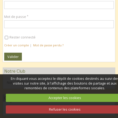
Mot de passe
Rester connecté
Créer un compte
|
Mot de passe perdu ?
Notre Club
En cliquant vous acceptez le dépôt de cookies destinés au suivi de
Notre "Vélosophie"
visites sur notre site, à l'affichage des boutons de partage et aux
remontées de contenus des plateformes sociales.
Organisation 2026
Accepter les cookies
Calendrier club 2026
Refuser les cookies