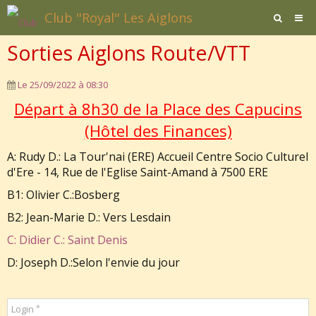
Club "Royal" Les Aiglons
Sorties Aiglons Route/VTT
Page d'accueil
Agenda
Le 25/09/2022
à 08:30
Départ à 8h30 de la Place des Capucins
Contact / Formulaires
(Hôtel des Finances)
Affiliation
A: Rudy D.: La Tour'nai (ERE) Accueil Centre Socio Culturel
Documents
d'Ere - 14, Rue de l'Eglise Saint-Amand à 7500 ERE
B1: Olivier C.:Bosberg
B2: Jean-Marie D.: Vers Lesdain
C: Didier C.: Saint Denis
D: Joseph D.:Selon l'envie du jour
Login