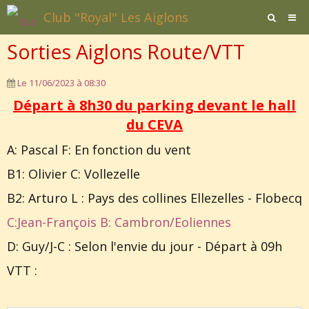
Club "Royal" Les Aiglons
Sorties Aiglons Route/VTT
Page d'accueil
Agenda
Le 11/06/2023
à 08:30
Départ à 8h30 du parking devant le hall
Contact / Formulaires
du CEVA
Affiliation
A: Pascal F: En fonction du vent
Documents
B1: Olivier C: Vollezelle
B2: Arturo L : Pays des collines Ellezelles - Flobecq
C:Jean-François B: Cambron/Eoliennes
D: Guy/J-C : Selon l'envie du jour - Départ à 09h
VTT :