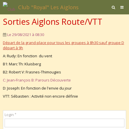
Club "Royal" Les Aiglons
Sorties Aiglons Route/VTT
Page d'accueil
Agenda
Le 29/08/2021
à 08:30
Départ de la grand-place pour tous les groupes à 8h30 sauf groupe D
Contact / Formulaires
départ à 9h
Affiliation
A: Rudy: En fonction du vent
B1: Marc Th: Kluisberg
Documents
B2: Robert V: Frasnes-Thimougies
C: Jean-François B: Parours Découverte
D: Joseph: En fonction de l'envie du jour
VTT: Sébastien : Activité non encore définie
Login