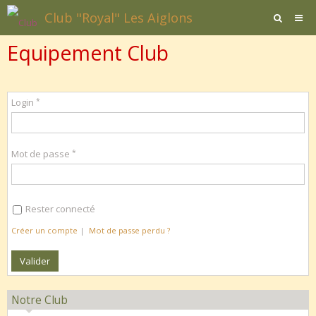
Club "Royal" Les Aiglons
Equipement Club
Page d'accueil
Agenda
Login
Contact / Formulaires
Affiliation
Mot de passe
Documents
Rester connecté
Créer un compte
|
Mot de passe perdu ?
Notre Club